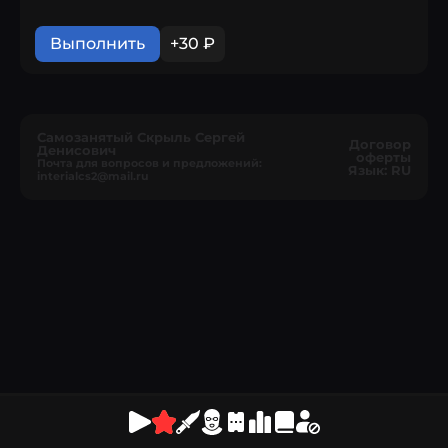
Выполнить
+30 ₽
Самозанятый Скрыль Сергей
Договор
Денисович
оферты
Почта для вопросов и предложений:
Язык: RU
interialcs2@mail.ru